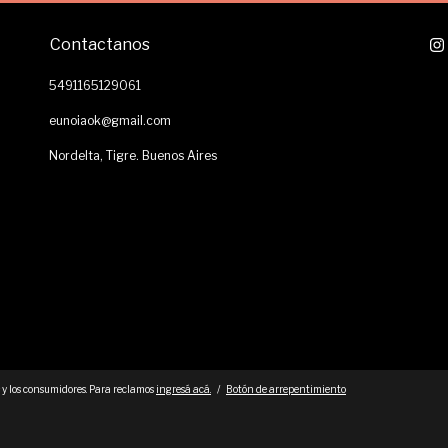
Contactanos
5491165129061
eunoiaok@gmail.com
Nordelta, Tigre. Buenos Aires
 y los consumidores. Para reclamos
ingresá acá.
/
Botón de arrepentimiento