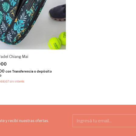
Padel Chiang Mai
000
400
con
Transferencia o depósito
o
666,67
sin interés
te y recibí nuestras ofertas.