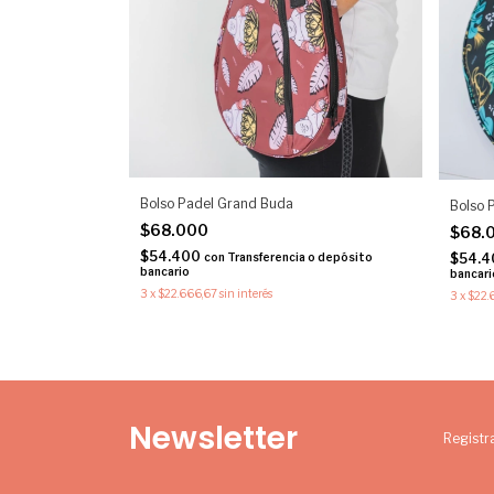
Bolso Padel Grand Buda
Bolso 
$68.000
$68.
$54.400
$54.
con
Transferencia o depósito
bancario
bancari
3
x
$22.666,67
sin interés
3
x
$22.
Newsletter
Registra