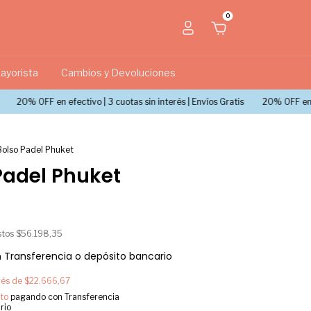
0
ayorista
Cambios y Devoluciones
F en efectivo | 3 cuotas sin interés | Envíos Gratis
20% OFF en efectivo | 
Bolso Padel Phuket
Padel Phuket
stos
$56.198,35
n
Transferencia o depósito bancario
erés de
$22.666,67
to
pagando con Transferencia
rio