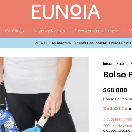
Contacto
Envíos y Retiros
Cómo cuidar tu Eunoia
M
20% OFF en efectivo | 3 cuotas sin interés | Envíos Gratis
20% OF
Inicio
.
Padel
.
Bolso 
$68.000
Precio sin impue
$54.400
co
3
cuotas sin int
20% de descuen
o depósito banca