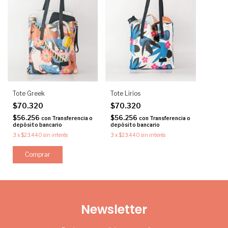
Tote Greek
Tote Lirios
$70.320
$70.320
$56.256
$56.256
con
Transferencia o
con
Transferencia o
depósito bancario
depósito bancario
3
x
$23.440
sin interés
3
x
$23.440
sin interés
Newsletter